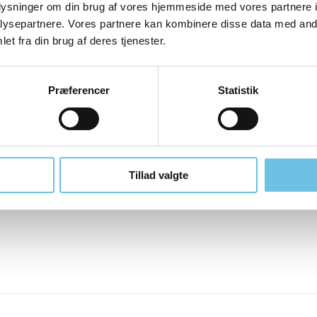
Trælegetøj
oplysninger om din brug af vores hjemmeside med vores partnere i
Persondata og Cookie-
ysepartnere. Vores partnere kan kombinere disse data med andr
politik
Bæredygtig produktion
et fra din brug af deres tjenester.
Fragt og
Service og reparation
leveringsbetingelser
Præferencer
Statistik
Udvikling af legetøj
Tillad valgte