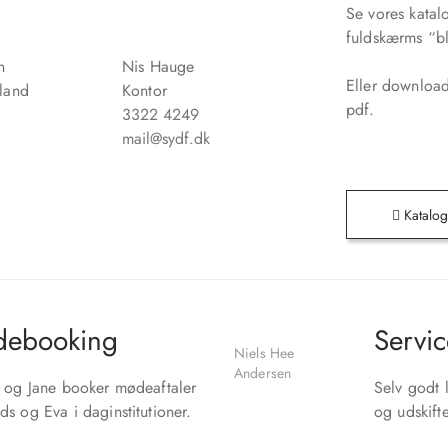
Se vores katalo
fuldskærms “bl
n
Nis Hauge
Eller downloa
land
Kontor
pdf.
3322 4249
mail@sydf.dk
Katalo
ebooking
Servic
Niels Hee
Andersen
n og Jane booker mødeaftaler
Selv godt l
ds og Eva i daginstitutioner.
og udskift