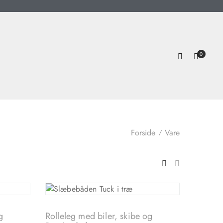
0
Forside
Vare
g
Rolleleg med biler, skibe og