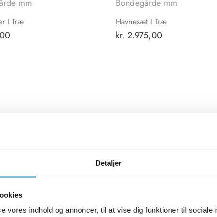
årde mm
Bondegårde mm
er I Træ
Havnesæt I Træ
,00
kr.
2.975,00
Detaljer
ookies
Om Sydfyns
Formalia
F
se vores indhold og annoncer, til at vise dig funktioner til sociale