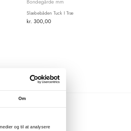
Bondegårde mm
Slæbebåden Tuck I Træ
kr.
300,00
Om
ølg os her:
 medier og til at analysere