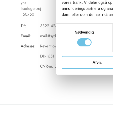
vores trafik. Vi deler også 
annonceringspartnere og anal
dem, eller som de har indsaml
Tlf:
3322 4249
S
Nødvendig
a
Email:
mail@sydf.dk
m
t
Adresse:
Reventlowsgade 28, 2.th
y
DK-1651 Købehavn V
k
Afvis
k
CVR-nr. DK-30606523
e
v
a
l
g