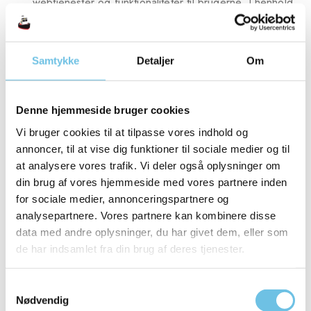
webtjenester og funktionaliteter til brugerne. I henhold
til gældende lovbestemmelser kan cookies lagres eller
tilgås udelukkende på din enhed, baseret på dit
samtykke, bortset fra cookies, der er strengt
Samtykke
Detaljer
Om
nødvendige med henblik på at levere tjenesterne på
denne hjemmeside.
Denne hjemmeside bruger cookies
Formålet med denne politik for cookies er at give dig
de nødvendige oplysninger om Sydfyns Trælegetøjs
Vi bruger cookies til at tilpasse vores indhold og
brug af cookies og lagring af sådanne cookies på din
annoncer, til at vise dig funktioner til sociale medier og til
enhed, når du får adgang til Sydfyns Trælegetøjs
at analysere vores trafik. Vi deler også oplysninger om
hjemmeside. Vi vil også gerne gøre det muligt for at
din brug af vores hjemmeside med vores partnere inden
gøre det muligt for dig at vurdere og vælge, om du vil
for sociale medier, annonceringspartnere og
aktivere cookies, der skal placeres på din enhed.
analysepartnere. Vores partnere kan kombinere disse
data med andre oplysninger, du har givet dem, eller som
Hvilke typer cookies findes der?
de har indsamlet fra din brug af deres tjenester.
Cookies kan enten være “persistente” cookies eller
“session cookies”. En persistent cookie består af en
tekstfil, der sendes af en webserver til en webbrowser,
S
som gemmes af browseren og forbliver gyldig indtil den
Nødvendig
a