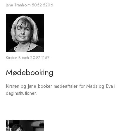
Jane Tranholm 5052 5206
Kirsten Birsch 2097 1157
Mødebooking
Kirsten og Jane booker mødeaftaler for Mads og Eva i
daginstitutioner.